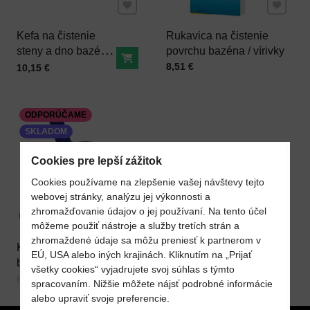
Pridať k Obľúbeným
Pridať 
Kefa na čistenie
Rukavica na čistenie
steny a dno bazéna
povrchu bazéna / vírivky
Do košíka
- malá bazénová
Cena s DPH
8,51 €
Cena s DPH
10,15 €
kefa
ODPORÚČAME
SKLADOM
Cookies pre lepší zážitok
Cookies používame na zlepšenie vašej návštevy tejto
webovej stránky, analýzu jej výkonnosti a
zhromažďovanie údajov o jej používaní. Na tento účel
Pridať k Obľúbeným
22%
môžeme použiť nástroje a služby tretích strán a
zhromaždené údaje sa môžu preniesť k partnerom v
Kefa malá - rohová,
EÚ, USA alebo iných krajinách. Kliknutím na „Prijať
bazénová, na
všetky cookies“ vyjadrujete svoj súhlas s týmto
Do košíka
čistenie a vysávanie
Cena s DPH
Pred zľavou:
6,46 €
5,02 €
spracovaním. Nižšie môžete nájsť podrobné informácie
bazénov
alebo upraviť svoje preferencie.