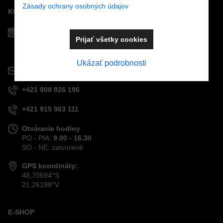
Zásady ochrany osobných údajov
KONTAKTY
Predajňa MOSTPOOLS
Prijať všetky cookies
Južná
trieda
48
040 01
Košice
Ukázať podrobnosti
info@mostpools.sk
+421 908 926 196
+421 915 963 111
Otváracie hodiny
PO - PIA:
9.00 - 16.30
SO - NE: zatvorené
GPS koordináty:
48,70694°S
21,26198°V
E-SHOP