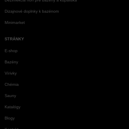
Dezinfekcia nôh pre bazény a kúpaliská
Dizajnové doplnky k bazénom
Minimarket
STRÁNKY
E-shop
Bazény
Vírivky
Chémia
Sauny
Katalógy
Blogy