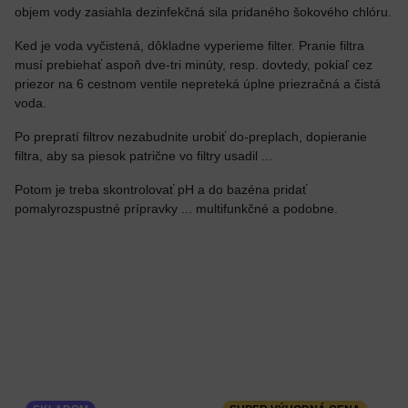
objem vody zasiahla dezinfekčná sila pridaného šokového chlóru.
Ked je voda vyčistená, dôkladne vyperieme filter. Pranie filtra
musí prebiehať aspoň dve-tri minúty, resp. dovtedy, pokiaľ cez
priezor na 6 cestnom ventile nepreteká úplne priezračná a čistá
voda.
Po prepratí filtrov nezabudnite urobiť do-preplach, dopieranie
filtra, aby sa piesok patrične vo filtry usadil ...
Potom je treba skontrolovať pH a do bazéna pridať
pomalyrozspustné prípravky ... multifunkčné a podobne.