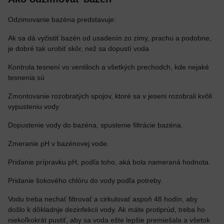
Odzimovanie bazéna predstavuje:
Ak sa dá vyčistiť bazén od usadenín zo zimy, prachu a podobne,
je dobré tak urobiť skôr, než sa dopustí voda
Kontrola tesnení vo ventiloch a všetkých prechodch, kde nejaké
tesnenia sú
Zmontovanie rozobratých spojov, ktoré sa v jeseni rozobrali kvôli
vypusteniu vody
Dopustenie vody do bazéna, spustenie filtrácie bazéna.
Zmeranie pH v bazénovej vode.
Pridanie prípravku pH, podľa toho, aká bola nameraná hodnota.
Pridanie šokového chlóru do vody podľa potreby.
Vodu treba nechať filtrovať a cirkulovať aspoň 48 hodín, aby
došlo k dôkladnje dezinfekcii vody. Ak máte protiprúd, treba ho
niekoľkokrát pustiť, aby sa voda ešte lepšie premiešala a všetok