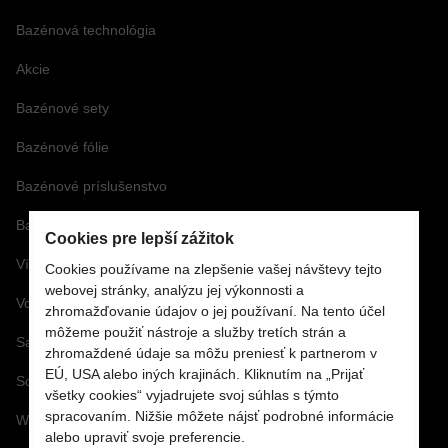
Bazénová technológia
Akcie
Bazénové sety
Bazénové fólie
Bazénové príslušenstvo
Bazénová chémia a vírivková chémia
Cookies pre lepší zážitok
Vírivky a príslušenstvo
Cookies používame na zlepšenie vašej návštevy tejto
webovej stránky, analýzu jej výkonnosti a
Vonné arómy a esencie
zhromažďovanie údajov o jej používaní. Na tento účel
môžeme použiť nástroje a služby tretích strán a
Saunové doplnky a Infra
zhromaždené údaje sa môžu preniesť k partnerom v
EÚ, USA alebo iných krajinách. Kliknutím na „Prijať
Solárne a záhradné sprchy
všetky cookies“ vyjadrujete svoj súhlas s týmto
spracovaním. Nižšie môžete nájsť podrobné informácie
Wellness doplnky a príslušenstvo
alebo upraviť svoje preferencie.