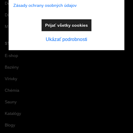
Dezinfekcia nôh pre bazény a kúpaliská
Zásady ochrany osobných údajov
Dizajnové doplnky k bazénom
Prijať všetky cookies
Minimarket
Ukázať podrobnosti
STRÁNKY
E-shop
Bazény
Vírivky
Chémia
Sauny
Katalógy
Blogy