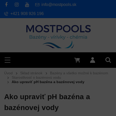
info@mostpools.sk
+421 908 926 196
Hľadať
Menu
0 €
Prihlásiť 
Vyh
Úvod
Sklad stránok
Bazény a všetko možné k bazénom
Starostlivosť o bazénovú vodu
Ako upraviť pH bazéna a bazénovej vody
Ako upraviť pH bazéna a
bazénovej vody