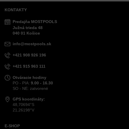
KONTAKTY
Predajňa MOSTPOOLS
Južná
trieda
48
040 01
Košice
info@mostpools.sk
+421 908 926 196
+421 915 963 111
Otváracie hodiny
PO - PIA:
9.00 - 16.30
SO - NE: zatvorené
GPS koordináty:
48,70694°S
21,26198°V
E-SHOP