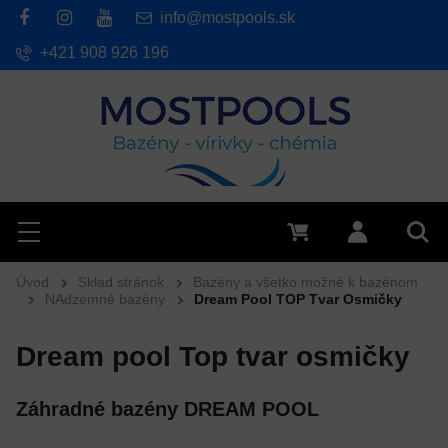
info@mostpools.sk
+421 908 926 196
Hľadať
Menu
0 €
Prihlásiť 
Vyh
Úvod
Sklad stránok
Bazény a všetko možné k bazénom
NAdzemné bazény
Dream Pool TOP Tvar Osmičky
Dream pool Top tvar osmičky
Záhradné bazény DREAM POOL