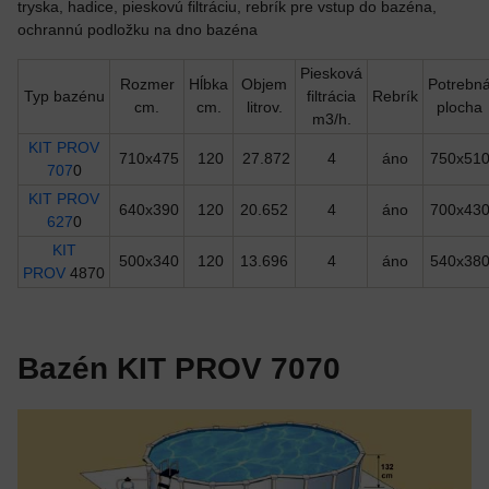
tryska, hadice, pieskovú filtráciu, rebrík pre vstup do bazéna,
ochrannú podložku na dno bazéna
Piesková
Rozmer
Hĺbka
Objem
Potrebn
Typ bazénu
filtrácia
Rebrík
cm.
cm.
litrov.
plocha
m3/h.
KIT PROV
710x475
120
27.872
4
áno
750x51
707
0
KIT PROV
640x390
120
20.652
4
áno
700x43
627
0
KIT
500x340
120
13.696
4
áno
540x38
PROV
4870
Bazén KIT PROV 7070