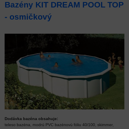
Bazény KIT DREAM POOL TOP
- osmičkový
Dodávka bazéna obsahuje:
teleso bazéna, modrú PVC bazénovú fóliu 40/100, skimmer,