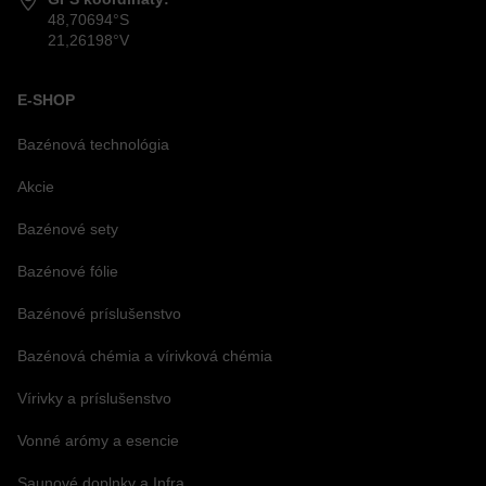
48,70694°S
21,26198°V
E-SHOP
Bazénová technológia
Akcie
Bazénové sety
Bazénové fólie
Bazénové príslušenstvo
Bazénová chémia a vírivková chémia
Vírivky a príslušenstvo
Vonné arómy a esencie
Saunové doplnky a Infra