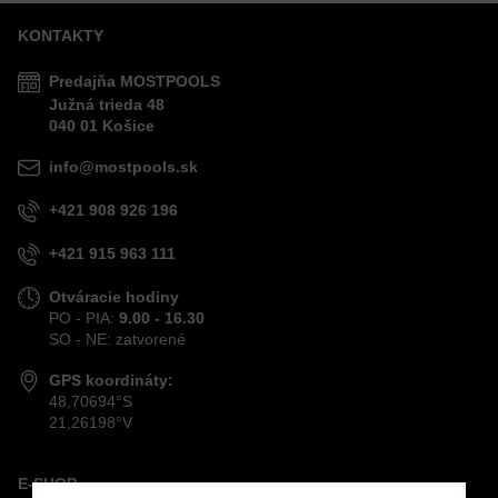
KONTAKTY
Predajňa MOSTPOOLS
Južná
trieda
48
040 01
Košice
info@mostpools.sk
+421 908 926 196
+421 915 963 111
Otváracie hodiny
PO - PIA:
9.00 - 16.30
SO - NE: zatvorené
GPS koordináty:
48,70694°S
21,26198°V
E-SHOP