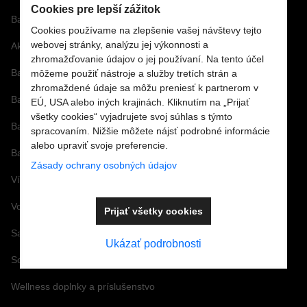
Cookies pre lepší zážitok
Bazénová technológia
Cookies používame na zlepšenie vašej návštevy tejto
webovej stránky, analýzu jej výkonnosti a
Akcie
zhromažďovanie údajov o jej používaní. Na tento účel
Bazénové sety
môžeme použiť nástroje a služby tretích strán a
zhromaždené údaje sa môžu preniesť k partnerom v
Bazénové fólie
EÚ, USA alebo iných krajinách. Kliknutím na „Prijať
všetky cookies“ vyjadrujete svoj súhlas s týmto
Bazénové príslušenstvo
spracovaním. Nižšie môžete nájsť podrobné informácie
alebo upraviť svoje preferencie.
Bazénová chémia a vírivková chémia
Zásady ochrany osobných údajov
Vírivky a príslušenstvo
Vonné arómy a esencie
Prijať všetky cookies
Saunové doplnky a Infra
Ukázať podrobnosti
Solárne a záhradné sprchy
Wellness doplnky a príslušenstvo