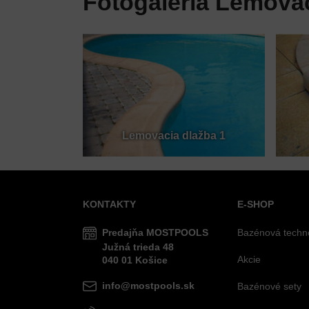
Fotogaléria Lemovac
Lemovacia dlažba 1
KONTAKTY
E-SHOP
Predajňa MOSTPOOLS
Bazénová techn
Južná
trieda
48
Akcie
040 01
Košice
info@mostpools.sk
Bazénové sety