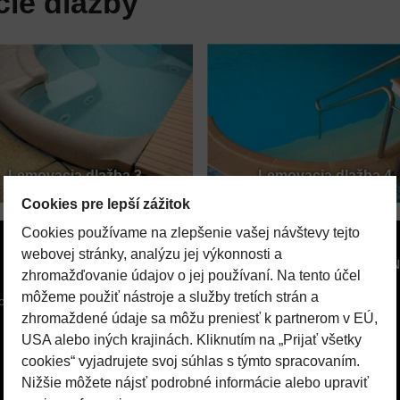
ie dlažby
Lemovacia dlažba 3
Lemovacia dlažba 4
Cookies pre lepší zážitok
Cookies používame na zlepšenie vašej návštevy tejto
webovej stránky, analýzu jej výkonnosti a
STRÁNKY
SPOJTE SA S 
zhromažďovanie údajov o jej používaní. Na tento účel
môžeme použiť nástroje a služby tretích strán a
ológia
E-shop
Registrovať sa
zhromaždené údaje sa môžu preniesť k partnerom v EÚ,
Bazény
Instagram
USA alebo iných krajinách. Kliknutím na „Prijať všetky
cookies“ vyjadrujete svoj súhlas s týmto spracovaním.
Vírivky
Facebook
Nižšie môžete nájsť podrobné informácie alebo upraviť