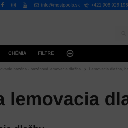
info@mostpools.sk
+421 908 926 196
Hľ
CHÉMIA
FILTRE
ovanie bazéna - bazénová lemovacia dlažba
Lemovacia dlažba, b
a lemovacia dl