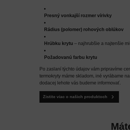
Presný vonkajší rozmer vírivky
Rádius (polomer) rohových oblúkov
Hrúbku krytu
– najhrubšie a najtenšie mi
Požadovanú farbu krytu
Po zaslaní týchto údajov vám pripravíme ce
termokryty máme skladom, iné vyrábame na 
dodacej lehote vás budeme informovať.
Zistite viac o našich produktoch
Mát