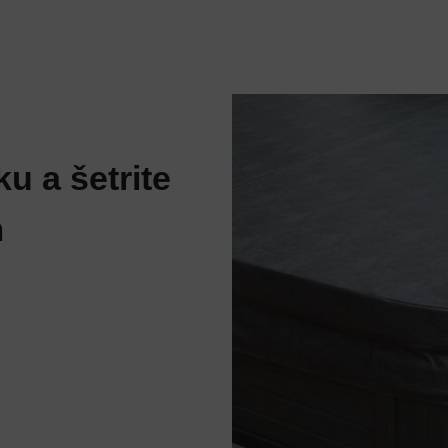
u a šetrite
m