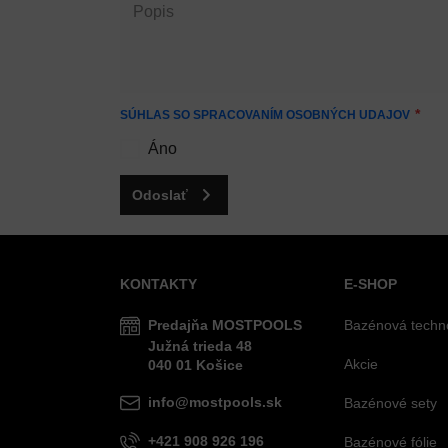
SÚHLAS SO SPRACOVANÍM OSOBNÝCH UDAJOV
Áno
Odoslať
KONTAKTY
E-SHOP
Predajňa MOSTPOOLS
Bazénová techn
Južná
trieda
48
Akcie
040 01
Košice
info@mostpools.sk
Bazénové sety
+421 908 926 196
Bazénové fólie