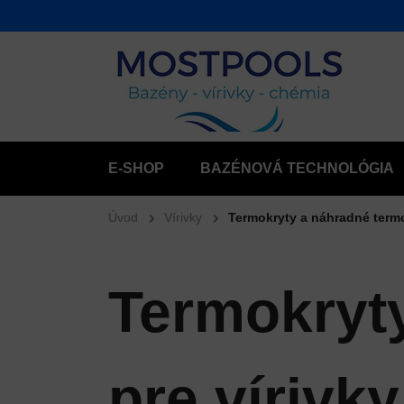
E-SHOP
BAZÉNOVÁ TECHNOLÓGIA
Úvod
Vírivky
Termokryty a náhradné termo
Termokryt
pre vírivky