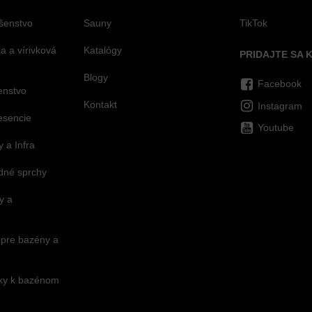
šenstvo
Sauny
TikTok
 a vírivková
Katalógy
PRIDAJTE SA 
Blogy
Facebook
šenstvo
Kontakt
Instagram
esencie
Youtube
 a Infra
dné sprchy
y a
 pre bazény a
nky k bazénom