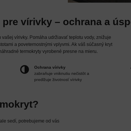
 pre vírivky – ochrana a úsp
 vašej vírivky. Pomáha udržiavať teplotu vody, znižuje
stotami a poveternostnými vplyvmi. Ak váš súčasný kryt
 náhradné termokryty vyrobené presne na mieru.
Ochrana vírivky
zabraňuje vniknutiu nečistôt a
predlžuje životnosť vírivky
rmokryt?
ale sedí, potrebujeme od vás