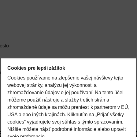
esto
Cookies pre lepší zážitok
novú ponuku. Niektoré
Cookies používame na zlepšenie vašej návštevy tejto
zákazku. O dostupnosti a
webovej stránky, analýzu jej výkonnosti a
zhromažďovanie údajov o jej používaní. Na tento účel
môžeme použiť nástroje a služby tretích strán a
zhromaždené údaje sa môžu preniesť k partnerom v EÚ,
USA alebo iných krajinách. Kliknutím na „Prijať všetky
cookies“ vyjadrujete svoj súhlas s týmto spracovaním.
Nižšie môžete nájsť podrobné informácie alebo upraviť
e záujem o náhradný termok
svoje preferencie.