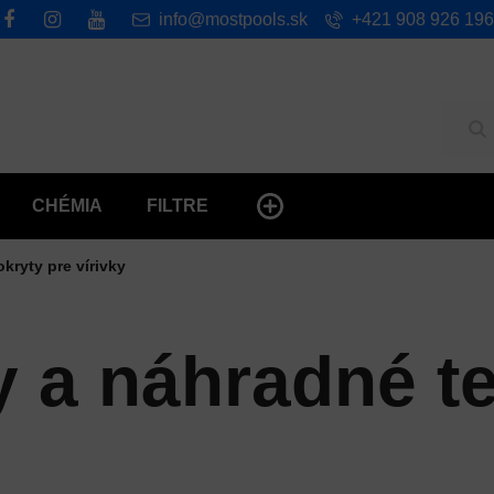
info@mostpools.sk
+421 908 926 196
Hľ
CHÉMIA
FILTRE
kryty pre vírivky
y a náhradné t