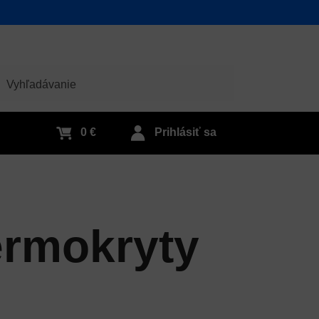
adať
0 €
Prihlásiť sa
ermokryty