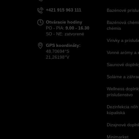
+421 915 963 111
Bazénové príslu
Otváracie hodiny
Bazénová chémia
PO - PIA:
9.00 - 16.30
chémia
SO - NE: zatvorené
Vírivky a príslu
GPS koordináty:
48,70694°S
Vonné arómy a 
21,26198°V
Saunové doplnky
Solárne a záhra
Wellness doplnk
príslušenstvo
Dezinfekcia nôh
kúpaliská
Dizajnové dopl
Minimarket