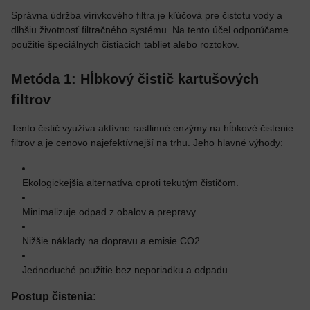
Správna údržba vírivkového filtra je kľúčová pre čistotu vody a
dlhšiu životnosť filtračného systému. Na tento účel odporúčame
použitie špeciálnych čistiacich tabliet alebo roztokov.
Metóda 1: Hĺbkový čistič kartušových
filtrov
Tento čistič využíva aktívne rastlinné enzýmy na hĺbkové čistenie
filtrov a je cenovo najefektívnejší na trhu. Jeho hlavné výhody:
Ekologickejšia alternatíva oproti tekutým čističom.
Minimalizuje odpad z obalov a prepravy.
Nižšie náklady na dopravu a emisie CO2.
Jednoduché použitie bez neporiadku a odpadu.
Postup čistenia: