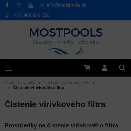
info@mostpools.sk
+421 908 926 196
Hľadať
Menu
0 €
Prihlásiť 
Vyh
Úvod
Vírivky
Náhrady za Kartušové Filtre
Čistenie vírivkového filtra
Čistenie vírivkového filtra
Prostriedky na čistenie vírivkového filtra