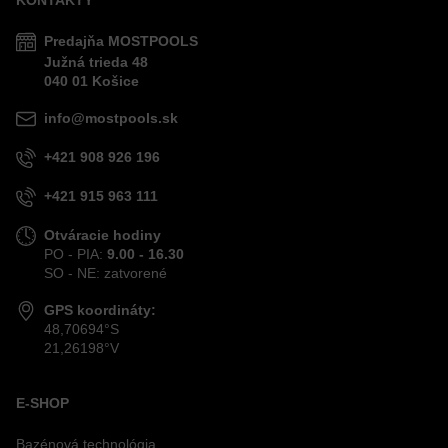
KONTAKTY
Predajňa MOSTPOOLS
Južná
trieda
48
040 01
Košice
info@mostpools.sk
+421 908 926 196
+421 915 963 111
Otváracie hodiny
PO - PIA:
9.00 - 16.30
SO - NE: zatvorené
GPS koordináty:
48,70694°S
21,26198°V
E-SHOP
Bazénová technológia