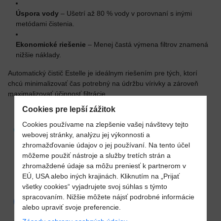
Úspora vody
– Ušetrí až 80 % vody v porovnaní s inými
metódami čistenia.
Ekonomické riešenie
– Menej častá výmena filtrov znamená
nižšie náklady.
Automatický čistič Estelle je ideálnym riešením pre tých, ktorí
chcú minimalizovať čas potrebný na údržbu vírivky a zároveň
maximalizovať účinnosť filtrácie.
Cookies pre lepší zážitok
Cookies používame na zlepšenie vašej návštevy tejto
AKCIA
ODPORÚČAME
webovej stránky, analýzu jej výkonnosti a
zhromažďovanie údajov o jej používaní. Na tento účel
môžeme použiť nástroje a služby tretích strán a
zhromaždené údaje sa môžu preniesť k partnerom v
EÚ, USA alebo iných krajinách. Kliknutím na „Prijať
všetky cookies“ vyjadrujete svoj súhlas s týmto
spracovaním. Nižšie môžete nájsť podrobné informácie
Pridať k Obľúbeným
20%
alebo upraviť svoje preferencie.