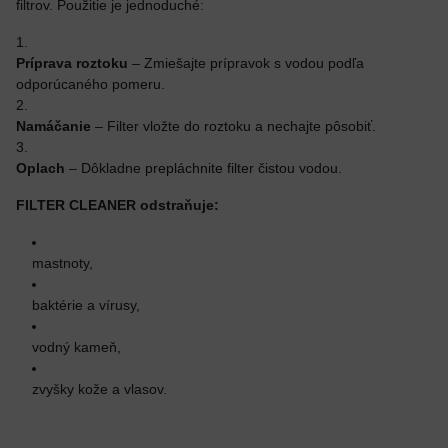
filtrov. Použitie je jednoduché:
Príprava roztoku
– Zmiešajte prípravok s vodou podľa
odporúcaného pomeru.
Namáčanie
– Filter vložte do roztoku a nechajte pôsobiť.
Oplach
– Dôkladne prepláchnite filter čistou vodou.
FILTER CLEANER odstraňuje:
mastnoty,
baktérie a vírusy,
vodný kameň,
zvyšky kože a vlasov.