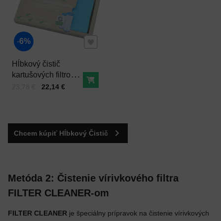
Pridať k Obľúbeným
6%
Hĺbkový čistič
kartušových filtrov
Do košíka
vo vírivke (20 listov)
Cena s DPH
Pred zľavou:
23,78 €
22,14 €
Chcem kúpiť Hĺbkový Čistič
Metóda 2: Čistenie vírivkového filtra
FILTER CLEANER-om
FILTER CLEANER
je špeciálny prípravok na čistenie vírivkových