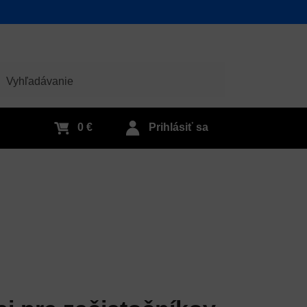
adať
0 €
Prihlásiť sa