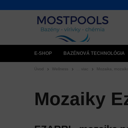
E-SHOP
BAZÉNOVÁ TECHNOLÓGIA
Úvod
Wellness
... viac
Mozaika, mozaik
Mozaiky Ez