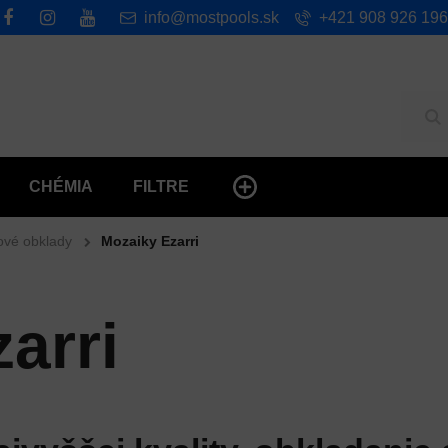
info@mostpools.sk
+421 908 926 196
Hľ
CHÉMIA
FILTRE
ové obklady
Mozaiky Ezarri
arri