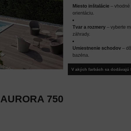
Miesto inštalácie
– vhodné 
orientáciu.
Tvar a rozmery
– vyberte mo
záhrady.
Umiestnenie schodov
– dô
bazéna.
V akých farbách sa dodávajú 
: AURORA 750