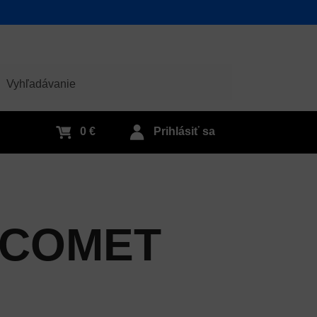
adať
0 €
Prihlásiť sa
ACOMET