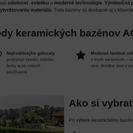
ujú
odolnosť
,
estetiku
a
moderné technológie
.
Výnimočná 
ytvrdzovaniu materiálu
. Tieto bazény sú dostupné aj v klasick
ody keramických bazénov
Najkvalitnejšie gelcoaty
Moderné farebné od
poskytujú vysokú stabilitu
v troch variantoch – sv
farby aj po rokoch
sivá, stredne sivá a ant
používania.
Ako si vybra
Pri výbere keramického bazén