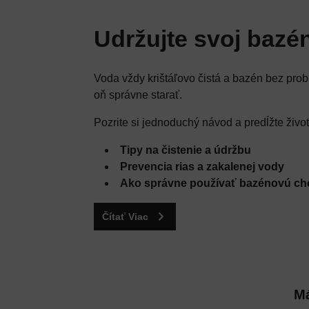
Udržujte svoj bazén
Voda vždy krištáľovo čistá a bazén bez prob
oň správne starať.
Pozrite si jednoduchý návod a predĺžte živ
Tipy na čistenie a údržbu
Prevencia rias a zakalenej vody
Ako správne používať bazénovú ch
Čítať Viac
Má