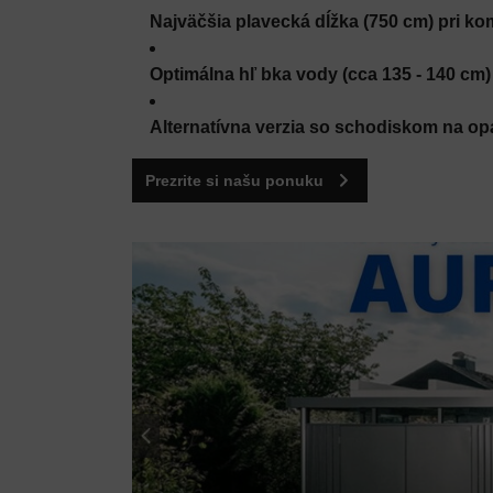
Najväčšia plavecká dĺžka (750 cm) pri ko
Optimálna hľ bka vody (cca 135 - 140 cm)
Alternatívna verzia so schodiskom na o
Prezrite si našu ponuku