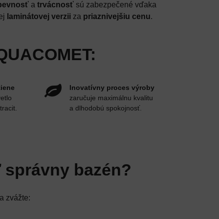
pevnosť
a
trvácnosť
sú zabezpečené vďaka
ej
laminátovej verzii
za
priaznivejšiu cenu
.
 AQUACOMET:
tiene
Inovatívny proces výroby
etlo
zaručuje maximálnu kvalitu
racit.
a dlhodobú spokojnosť.
ť správny bazén?
a zvážte: