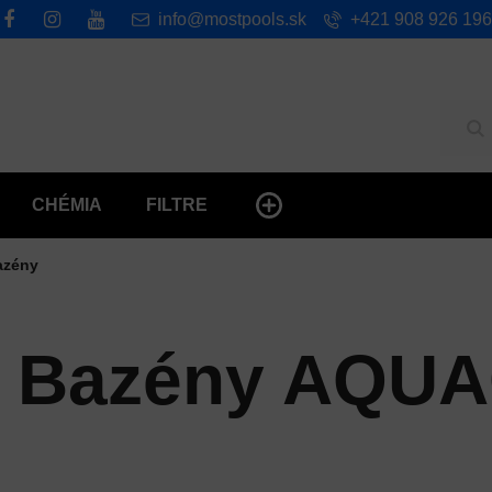
info@mostpools.sk
+421 908 926 196
Hľ
CHÉMIA
FILTRE
azény
é Bazény AQU