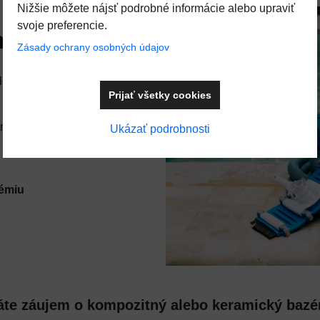
Nižšie môžete nájsť podrobné informácie alebo upraviť
svoje preferencie.
 v top stave!
Zásady ochrany osobných údajov
lémov – stačí vedieť, ako sa
Prijať všetky cookies
otnosť vášho bazéna!
Ukázať podrobnosti
émiu
te záujem o kompozitný alebo keramický baz