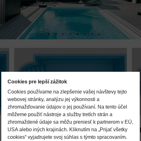
STREDNÉ LAMINÁTOVÉ BAZÉNY
Cookies pre lepší zážitok
Cookies používame na zlepšenie vašej návštevy tejto
webovej stránky, analýzu jej výkonnosti a
zhromažďovanie údajov o jej používaní. Na tento účel
môžeme použiť nástroje a služby tretích strán a
zhromaždené údaje sa môžu preniesť k partnerom v EÚ,
bazéna – všetko, čo potrebu
USA alebo iných krajinách. Kliknutím na „Prijať všetky
cookies“ vyjadrujete svoj súhlas s týmto spracovaním.