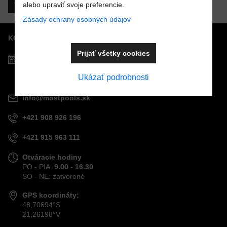
Odoslať
alebo upraviť svoje preferencie.
Zásady ochrany osobných údajov
KONTAKTY
Prijať všetky cookies
Predajňa MOSTPOOLS
Južná
trieda
48
Ukázať podrobnosti
040 01
Košice
info@mostpools.sk
+421 908 926 196
+421 915 963 111
Otváracie hodiny
PO - PIA:
9.00 - 16.30
SO - NE: zatvorené
GPS koordináty:
48,70694°S
21,26198°V