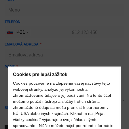
TELEFÓN
+421
EMAILOVÁ ADRESA
POPIS
Cookies pre lepší zážitok
Cookies používame na zlepšenie vašej návštevy tejto
webovej stránky, analýzu jej výkonnosti a
zhromažďovanie údajov o jej používaní. Na tento účel
môžeme použiť nástroje a služby tretích strán a
zhromaždené údaje sa môžu preniesť k partnerom v
SÚHLAS SO SPRACOVANÍM OSOBNÝCH UDAJOV
EÚ, USA alebo iných krajinách. Kliknutím na „Prijať
Áno
všetky cookies“ vyjadrujete svoj súhlas s týmto
spracovaním. Nižšie môžete nájsť podrobné informácie