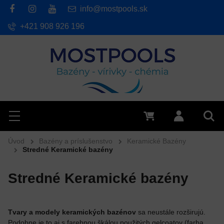
info@mostpools.sk
+421 908 926 196
Hľadať
Menu
0 €
Prihlásiť 
Vyh
Úvod
Bazény a príslušenstvo
Keramické Bazény
Stredné Keramické bazény
Stredné Keramické bazény
Tvary a modely keramických bazénov
sa neustále rozširujú.
Podobne je to aj s farebnou škálou použitých gelcoatov (farba