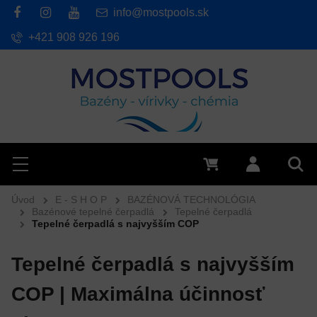
info@mostpools.sk
+421 908 926 196
Hľadať
Menu
0 €
Prihlásiť 
Vyh
Úvod
E - S H O P
BAZÉNOVÁ TECHNOLÓGIA
Bazénové tepelné čerpadlá
Tepelné čerpadlá
Tepelné čerpadlá s najvyšším COP
Tepelné čerpadlá s najvyšším
COP | Maximálna účinnosť