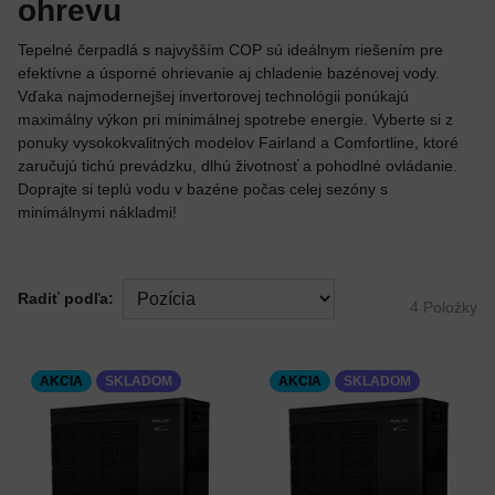
ohrevu
Tepelné čerpadlá s najvyšším COP sú ideálnym riešením pre
efektívne a úsporné ohrievanie aj chladenie bazénovej vody.
Vďaka najmodernejšej invertorovej technológii ponúkajú
maximálny výkon pri minimálnej spotrebe energie. Vyberte si z
ponuky vysokokvalitných modelov Fairland a Comfortline, ktoré
zaručujú tichú prevádzku, dlhú životnosť a pohodlné ovládanie.
Doprajte si teplú vodu v bazéne počas celej sezóny s
minimálnymi nákladmi!
Radiť podľa:
4
Položky
AKCIA
SKLADOM
AKCIA
SKLADOM