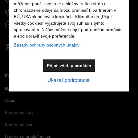
+421 908 926 196
môžeme použiť nástroje a služby tretích strán a
zhromaždené údaje sa môžu preniesť k partnerom v
+421 915 963 111
EÚ, USA alebo iných krajinách. Kliknutím na „Prijať
všetky cookies“ vyjadrujete svoj súhlas s týmto
Otváracie hodiny
spracovaním. Nižšie môžete nájsť podrobné informácie
PO - PIA:
9.00 - 16.30
SO - NE: zatvorené
alebo upraviť svoje preferencie.
Zásady ochrany osobných údajov
GPS koordináty:
48,70694°S
21,26198°V
Prijať všetky cookies
E-SHOP
Ukázať podrobnosti
Bazénová technológia
Akcie
Bazénové sety
Bazénové fólie
Bazénové príslušenstvo