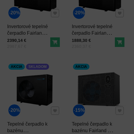
Pridať k Obľúbeným
Pridať 
20%
20%
Invertorové tepelné
Invertorové tepelné
čerpadlo Fairland -
čerpadlo Fairland -
Inverter Plus IPHCR
Inverter Plus IPHCR
Cena s DPH
Cena s DPH
2390,14 €
1888,30 €
Do košíka
Do ko
Pred zľavou:
33
Pred zľavou:
26
2987,67 €
2360,37 €
AKCIA
SKLADOM
AKCIA
Pridať k Obľúbeným
Pridať 
20%
15%
Tepelné čerpadlo k
Tepelné čerpadlo k
bazénu
bazénu Fairland -