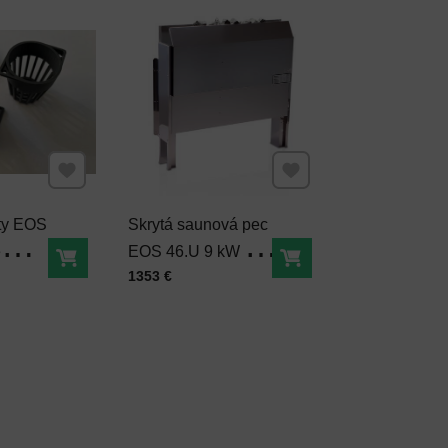
Pridať k Obľúbeným
Pridať k Obľúbeným
ty EOS
Skrytá saunová pec
e
EOS 46.U 9 kW "za
Do košíka
Do košíka
Cena s DPH
1353 €
 sauny
stenu"