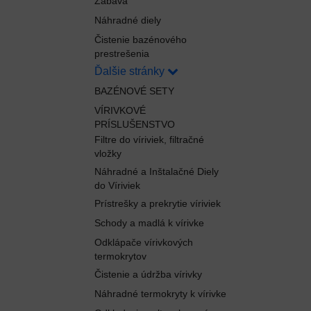
Zábava
Náhradné diely
Čistenie bazénového
prestrešenia
Ďalšie stránky
BAZÉNOVÉ SETY
VÍRIVKOVÉ
PRÍSLUŠENSTVO
Filtre do víriviek, filtračné
vložky
Náhradné a Inštalačné Diely
do Víriviek
Prístrešky a prekrytie víriviek
Schody a madlá k vírivke
Odklápače vírivkových
termokrytov
Čistenie a údržba vírivky
Náhradné termokryty k vírivke