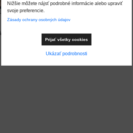
Nižšie môžete nájsť podrobné informácie alebo upraviť
svoje preferencie.
Pridať k Obľúbeným
Zásady ochrany osobných údajov
ádanie
Prijať všetky cookies
Do košíka
 3
Ukázať podrobnosti