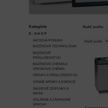
Kategórie
Radiť podľa:
E - S H O P
AKCIOVÁ PONUKA
N
Radiť podľa
BAZÉNOVÁ TECHNOLÓGIA
BAZÉNOVÉ
Elektronický regulátor
PRÍSLUŠENSTVO
BAZÉNOVÁ CHÉMIA A
VÍRIVKOVÁ CHÉMIA
VÍRIVKY A PRÍSLUŠENSTVO
VONNÉ ARÓMY A ESENCIE
SAUNOVÉ DOPLNKY A
INFRA
SOLÁRNE A ZÁHRADNÉ
SPRCHY