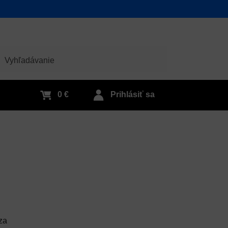
adať
0 €
Prihlásiť sa
za