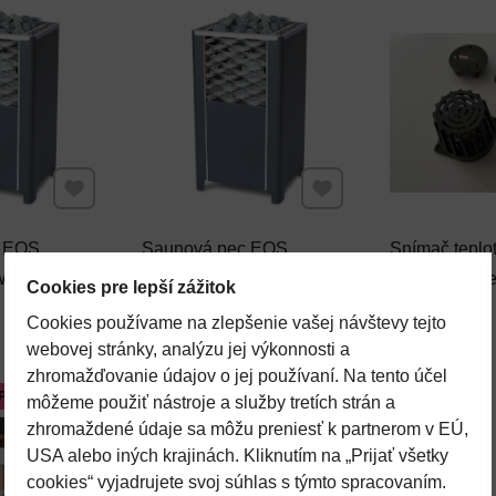
Pridať k Obľúbeným
Pridať k Obľúbeným
c EOS
Saunová pec EOS
Snímač teplo
W
Finnrock 12 kW
anthracite pr
Cookies pre lepší zážitok
Do košíka
Do košíka
Cena s DPH
Cena s DPH
1650,25 €
94,30 €
ovládanie do
Cookies používame na zlepšenie vašej návštevy tejto
webovej stránky, analýzu jej výkonnosti a
zhromažďovanie údajov o jej používaní. Na tento účel
PORÚČAME
môžeme použiť nástroje a služby tretích strán a
zhromaždené údaje sa môžu preniesť k partnerom v EÚ,
USA alebo iných krajinách. Kliknutím na „Prijať všetky
cookies“ vyjadrujete svoj súhlas s týmto spracovaním.