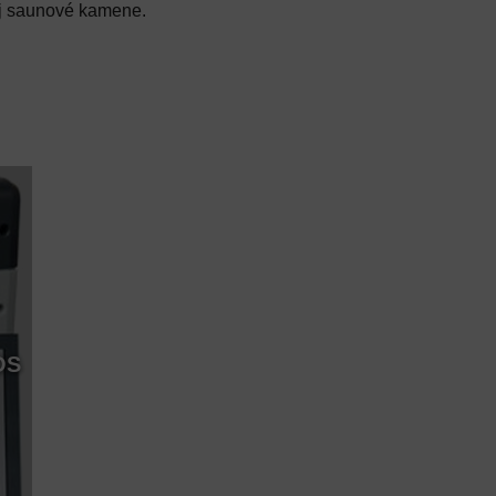
aj saunové kamene.
OS