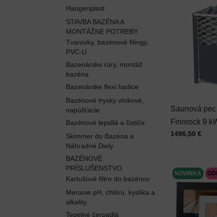
Haogenplast
STAVBA BAZÉNA A
MONTÁŽNE POTREBY
Tvarovky, bazénové fitingy,
PVC-U
Bazenárske rúry, montáž
bazéna
Bazenárske flexi hadice
Bazénové trysky vtokové,
Saunová pe
napúšťacie
Finnrock 9 k
Bazénové lepidlá a čističe
Cena s DPH
1496,50 €
Skimmer do Bazéna a
Náhradné Diely
BAZÉNOVÉ
PRÍSLUŠENSTVO
NOVINKA
OD
Kartušové filtre do bazénov
Meranie pH, chlóru, kyslíka a
alkality
Tepelné čerpadlá