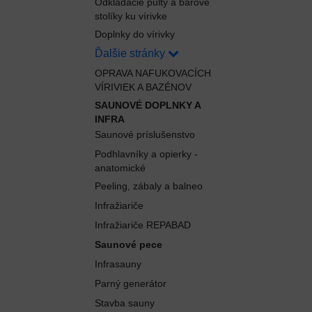
Odkladacie pulty a barové
stolíky ku vírivke
Doplnky do vírivky
Ďalšie stránky
OPRAVA NAFUKOVACÍCH
VÍRIVIEK A BAZÉNOV
SAUNOVÉ DOPLNKY A
INFRA
Saunové príslušenstvo
Podhlavníky a opierky -
anatomické
Peeling, zábaly a balneo
Infražiariče
Infražiariče REPABAD
Saunové pece
Infrasauny
Parný generátor
Stavba sauny