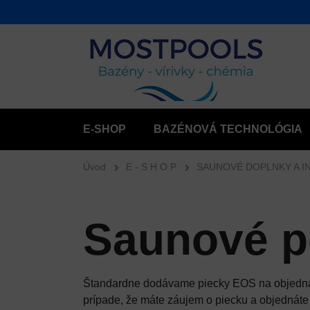
E-SHOP
BAZÉNOVÁ TECHNOLÓGIA
Úvod
E - S H O P
SAUNOVÉ DOPLNKY A I
Saunové 
Štandardne dodávame piecky EOS na objednávk
prípade, že máte záujem o piecku a objednáte 