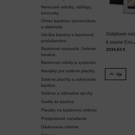
Nerezové rebríky, nášľapy,
koncovky
Ohrev bazénov výmenníkom
a elektricky
Dotykové ovl
Údržba bazéna a bazénové
príslušenstvo
k saune Eos
Bazénové vysávače, čistenie
Cena s DPH
2034,63 €
EMOTOUCH
bazéna
Bazénové roboty a vysávače
Navijáky pre solárne plachty
Up
Solárne plachty a zakrývanie
bazéna
Solárne a záhradné sprchy
Svetlá do bazéna
Plaváky na bazénovú chémiu
Protiprúdové zariadenia
Dávkovanie chémie