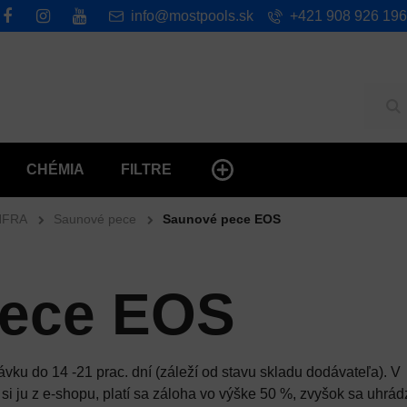
info@mostpools.sk
+421 908 926 196
Hľ
CHÉMIA
FILTRE
NFRA
Saunové pece
Saunové pece EOS
pece EOS
u do 14 -21 prac. dní (záleží od stavu skladu dodávateľa). V
si ju z e-shopu, platí sa záloha vo výške 50 %, zvyšok sa uhrád