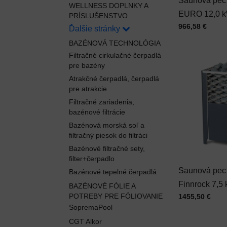
Saunová pe
WELLNESS DOPLNKY A
EURO 12,0 
PRÍSLUŠENSTVO
Cena s DPH
966,58 €
Ďalšie stránky
BAZÉNOVÁ TECHNOLÓGIA
Filtračné cirkulačné čerpadlá
pre bazény
Atrakčné čerpadlá, čerpadlá
pre atrakcie
Filtračné zariadenia,
bazénové filtrácie
Bazénová morská soľ a
filtračný piesok do filtráci
Bazénové filtračné sety,
filter+čerpadlo
Saunová pe
Bazénové tepelné čerpadlá
Finnrock 7,5
BAZÉNOVÉ FÓLIE A
POTREBY PRE FÓLIOVANIE
Cena s DPH
1455,50 €
SopremaPool
CGT Alkor