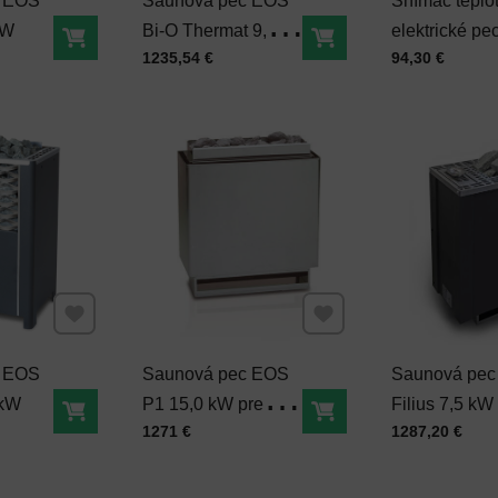
c EOS
Saunová pec EOS
Snímač teplot
kW
Bi-O Thermat 9,0 kW
elektrické p
Do košíka
Do košíka
Cena s DPH
Cena s DPH
1235,54 €
94,30 €
s naparovaním
Pridať k Obľúbeným
Pridať k Obľúbeným
c EOS
Saunová pec EOS
Saunová pec
 kW
P1 15,0 kW pre
Filius 7,5 kW
Do košíka
Do košíka
Cena s DPH
Cena s DPH
1271 €
1287,20 €
verejné účely