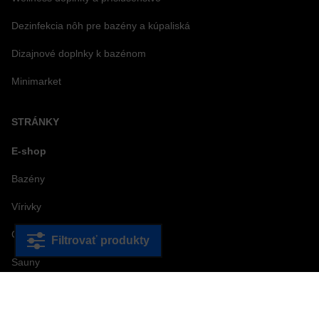
Dezinfekcia nôh pre bazény a kúpaliská
Dizajnové doplnky k bazénom
Minimarket
STRÁNKY
E-shop
Bazény
Vírivky
Chémia
Filtrovať produkty
Sauny
Katalógy
Blogy