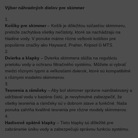
Výber náhradných dielov pre skimmer
Košíky pre skimmer
– Košík je dôležitou súčasťou skimmeru,
pretože zachytáva všetky nečistoty, ktoré sa nachádzajú na
hladine vody. V ponuke máme rôzne veľkosti košíkov pre
populárne značky ako Hayward, Praher, Kripsol či MTS.
Dvierka a klapky
– Dvierka skimmera slúžia na reguláciu
prietoku vody a ochranu filtračného systému. Môžete si vybrať
medzi rôznymi typmi a veľkosťami dvierok, ktoré sú kompatibilné
s rôznymi modelmi skimmerov.
Tesnenia a rámčeky
– Aby bol skimmer správne nainštalovaný a
udržiaval vodu v bazéne čistú, je nevyhnutné zabezpečiť, že
všetky tesnenia a rámčeky sú v dobrom stave a funkčné. Naša
ponuka zahŕňa kvalitné tesnenia pre rôzne modely skimmerov.
Hadicové spätné klapky
– Tieto klapky sú dôležité pre
zabránenie úniku vody a zabezpečujú správnu funkciu systému.