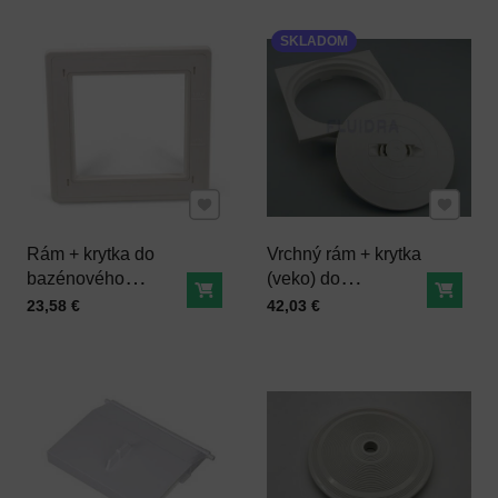
SKLADOM
Pridať k Obľúbeným
Pridať 
Rám + krytka do
Vrchný rám + krytka
bazénového
(veko) do
Do košíka
Do ko
skimmera MINI
bazénového
Cena s DPH
Cena s DPH
23,58 €
42,03 €
skimmera
ASTRALpool