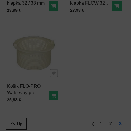
klapka 32 / 38 mm
klapka FLOW 32 /
Do košíka
Do ko
38 mm
Cena s DPH
Cena s DPH
23,99 €
27,98 €
transparentný
Pridať k Obľúbeným
Košík FLO-PRO
Waterway pre
Do košíka
bazény a vírivky Ø
Cena s DPH
25,83 €
161 mm
1
2
3
Up
Predchádzajúca s