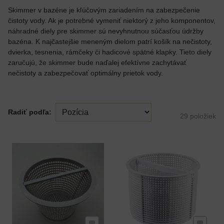
Skimmer v bazéne je kľúčovým zariadením na zabezpečenie
čistoty vody. Ak je potrebné vymeniť niektorý z jeho komponentov,
náhradné diely pre skimmer sú nevyhnutnou súčasťou údržby
bazéna. K najčastejšie meneným dielom patrí košík na nečistoty,
dvierka, tesnenia, rámčeky či hadicové spätné klapky. Tieto diely
zaručujú, že skimmer bude naďalej efektívne zachytávať
nečistoty a zabezpečovať optimálny prietok vody.
Radiť podľa:
29
položiek
Pridať k Obľúbeným
Pridať 