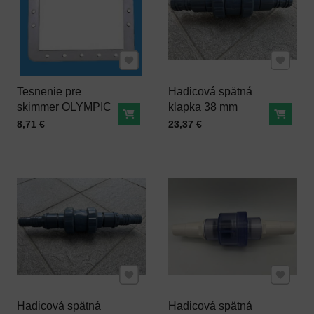
Pridať k Obľúbeným
Pridať 
Tesnenie pre
Hadicová spätná
skimmer OLYMPIC
klapka 38 mm
Do košíka
Do ko
Cena s DPH
Cena s DPH
8,71 €
23,37 €
Pridať k Obľúbeným
Pridať 
Hadicová spätná
Hadicová spätná