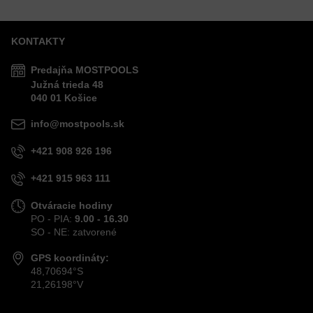
KONTAKTY
Predajňa MOSTPOOLS
Južná
trieda
48
040 01
Košice
info@mostpools.sk
+421 908 926 196
+421 915 963 111
Otváracie hodiny
PO - PIA:
9.00 - 16.30
SO - NE: zatvorené
GPS koordináty:
48,70694°S
21,26198°V