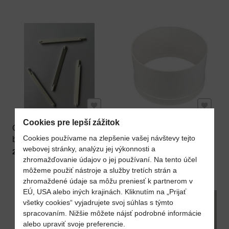
237 x 237 mm
12,4 x 1,8 cm
(čierné)
Pridať k Obľúbeným
Pridať 
Cookies pre lepší zážitok
Oska pre dvierka do
Vertikálne
Cookies používame na zlepšenie vašej návštevy tejto
bazénového
predĺženie
Do košíka
Do ko
webovej stránky, analýzu jej výkonnosti a
skimmera KRIPSOL
bazénového
Cena s DPH
Cena s DPH
2,87 €
12,30 €
zhromažďovanie údajov o jej používaní. Na tento účel
skimmera KRIPSOL
môžeme použiť nástroje a služby tretích strán a
zhromaždené údaje sa môžu preniesť k partnerom v
EÚ, USA alebo iných krajinách. Kliknutím na „Prijať
všetky cookies“ vyjadrujete svoj súhlas s týmto
spracovaním. Nižšie môžete nájsť podrobné informácie
alebo upraviť svoje preferencie.