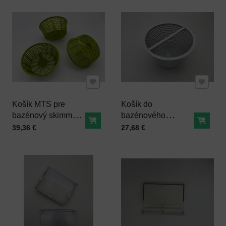
Pridať k Obľúbeným
Pridať 
Košík MTS pre
Košík do
bazénový skimmer
bazénového
Do košíka
Do ko
V10, V20, V30, EH2
skimmera KRIPSOL
Cena s DPH
Cena s DPH
39,36 €
27,68 €