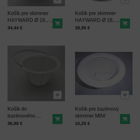
Košík pre skimmer
Košík pre skimmer
HAYWARD Ø 18,5
HAYWARD Ø 18,1
Do košíka
Do ko
cm
cm
Cena s DPH
Cena s DPH
34,44 €
38,95 €
Pridať k Obľúbeným
Pridať 
Košík do
Košík pre bazénový
bazénového
skimmer MINI
Do košíka
Do ko
skimmera PRAHER
Cena s DPH
Cena s DPH
36,90 €
10,25 €
ocean