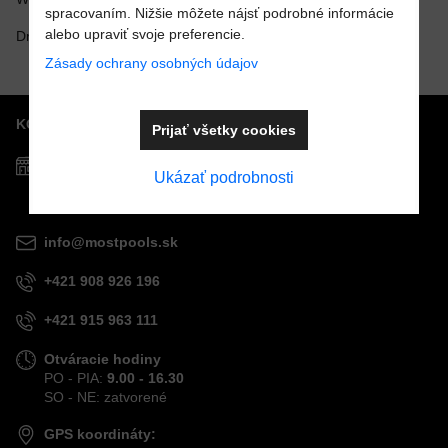
spracovaním. Nižšie môžete nájsť podrobné informácie
alebo upraviť svoje preferencie.
Druhy víriviek
Zásady ochrany osobných údajov
KONTAKTY
Prijať všetky cookies
Predajňa MOSTPOOLS
Ukázať podrobnosti
Južná
trieda
48
040 01
Košice
info@mostpools.sk
+421 908 926 196
+421 915 963 111
Otváracie hodiny
PO - PIA:
9.00 - 16.30
SO - NE: zatvorené
GPS koordináty: