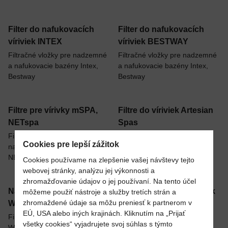
Filter do nafukovacích
Filter do nafukovacích
víriviek INTEX
víriviek BESTWAY
Filtračné vložky pre nadzemné
Filtračné vložky pre nadzemné
a nafukovacie bazény Intex,
a nafukovacie bazény Intex,
Bestway
Bestway
Filtre pre vírivky mSPA,
Filtre do víriviek Artesian
NETspa
Spas
Filtračné vložky do
Filtračné vložky pre vírivky
Cookies pre lepší zážitok
nafukovacích víriviek mSPA a
Artesian Spas
NETspa
Cookies používame na zlepšenie vašej návštevy tejto
webovej stránky, analýzu jej výkonnosti a
zhromažďovanie údajov o jej používaní. Na tento účel
Náhradné filtre do víriviek
Čistenie filtrov do víriviek
môžeme použiť nástroje a služby tretích strán a
zhromaždené údaje sa môžu preniesť k partnerom v
Wellis
Čistenie a údržba filtračných
EÚ, USA alebo iných krajinách. Kliknutím na „Prijať
vložiek
Filter do prenosnej vírivky
všetky cookies“ vyjadrujete svoj súhlas s týmto
WELLIS