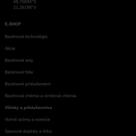
48,70694°S
21,26198°V
E-SHOP
Bazénová technológia
Akcie
Bazénové sety
Bazénové fólie
Bazénové príslušenstvo
Bazénová chémia a vírivková chémia
Vírivky a príslušenstvo
Vonné arómy a esencie
Saunové doplnky a Infra