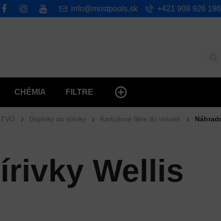
info@mostpools.sk
+421 908 926 196
Hľ
CHÉMIA
FILTRE
STVO
Doplnky do vírivky
Kartušové filtre do víriviek
Náhradné
vírivky Wellis