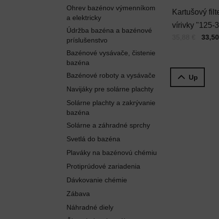
Ohrev bazénov výmenníkom
Kartušový filt
a elektricky
vírivky "125-
Údržba bazéna a bazénové
Cena s DPH
Pred zľavou:
35,88 €
33,50
PRB25IN, A
príslušenstvo
Brilix
Bazénové vysávače, čistenie
bazéna
Bazénové roboty a vysávače
Up
Navijáky pre solárne plachty
Solárne plachty a zakrývanie
bazéna
Solárne a záhradné sprchy
Svetlá do bazéna
Plaváky na bazénovú chémiu
Protiprúdové zariadenia
Dávkovanie chémie
Zábava
Náhradné diely