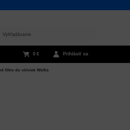
adať
0 €
Prihlásiť sa
 filtre do víriviek Wellis