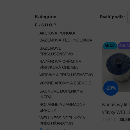
Kategórie
Radiť podľa:
E - S H O P
AKCIOVÁ PONUKA
BAZÉNOVÁ TECHNOLÓGIA
AKCIA
SKLA
BAZÉNOVÉ
PRÍSLUŠENSTVO
BAZÉNOVÁ CHÉMIA A
VÍRIVKOVÁ CHÉMIA
VÍRIVKY A PRÍSLUŠENSTVO
VONNÉ ARÓMY A ESENCIE
10%
SAUNOVÉ DOPLNKY A
INFRA
SOLÁRNE A ZÁHRADNÉ
Kartušový filt
SPRCHY
vírivky WELL
WELLNESS DOPLNKY A
Cena s DPH
Pred zľavou:
40,80 €
36,59
177 jemný zá
PRÍSLUŠENSTVO