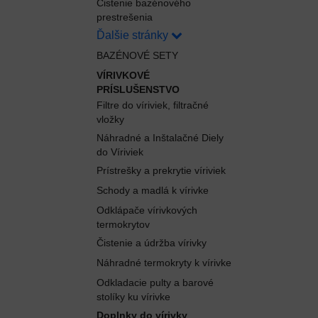
Čistenie bazénového
prestrešenia
Ďalšie stránky
BAZÉNOVÉ SETY
VÍRIVKOVÉ
PRÍSLUŠENSTVO
Filtre do víriviek, filtračné
vložky
Náhradné a Inštalačné Diely
do Víriviek
Prístrešky a prekrytie víriviek
Schody a madlá k vírivke
Odklápače vírivkových
termokrytov
Čistenie a údržba vírivky
Náhradné termokryty k vírivke
Odkladacie pulty a barové
stolíky ku vírivke
Doplnky do vírivky