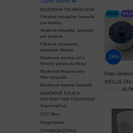
Ďalšie stránky
BAZÉNOVÁ TECHNOLÓGIA
AKCIA
SKLA
Filtračné cirkulačné čerpadlá
pre bazény
Atrakčné čerpadlá, čerpadlá
pre atrakcie
Filtračné zariadenia,
bazénové filtrácie
16%
Bazénová morská soľ a
filtračný piesok do filtráci
Bazénové filtračné sety,
Filter vírivkov
filter+čerpadlo
WELLIS 142-
Bazénové tepelné čerpadlá
Cena s DPH
Pred zľavou:
37,92 €
31,78
jemný závit
BAZÉNOVÉ FÓLIE A
POTREBY PRE FÓLIOVANIE
SopremaPool
CGT Alkor
Haogenplast
STAVBA BAZÉNA A