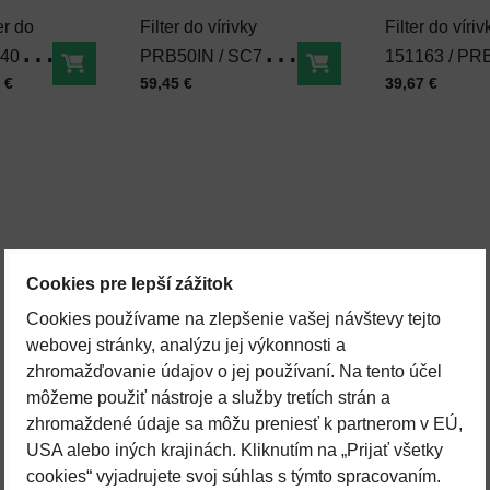
er do
Filter do vírivky
Filter do víriv
340"
PRB50IN / SC706
151163 / PR
Do košíka
Do košíka
Cena s DPH
Cena s DPH
 €
59,45 €
39,67 €
KU2998,
Wellis, Hydropool,
Wellis, Sund
Hot Spring, Cal Spas
Hot Spring
Cookies pre lepší zážitok
Cookies používame na zlepšenie vašej návštevy tejto
webovej stránky, analýzu jej výkonnosti a
zhromažďovanie údajov o jej používaní. Na tento účel
môžeme použiť nástroje a služby tretích strán a
zhromaždené údaje sa môžu preniesť k partnerom v EÚ,
USA alebo iných krajinách. Kliknutím na „Prijať všetky
cookies“ vyjadrujete svoj súhlas s týmto spracovaním.