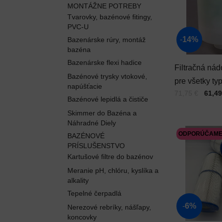
MONTÁŽNE POTREBY
Tvarovky, bazénové fitingy,
PVC-U
14%
Bazenárske rúry, montáž
bazéna
Bazenárske flexi hadice
Filtračná nád
Bazénové trysky vtokové,
pre všetky ty
napúšťacie
Cena s DPH
Pred zľavou:
71,75 €
61,49
víriviek, pre
Bazénové lepidlá a čističe
mikrofázové
Skimmer do Bazéna a
filtrovanie
Náhradné Diely
ODPORÚČAM
BAZÉNOVÉ
PRÍSLUŠENSTVO
Kartušové filtre do bazénov
Meranie pH, chlóru, kyslíka a
alkality
Tepelné čerpadlá
6%
Nerezové rebríky, nášľapy,
koncovky