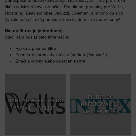
Zabezpečíme dodávku kvalitných kartušových filtrov pre širokú
škálu víriviek rôznych značiek. Ponúkame produkty pre Wellis,
Hotspring, Beachcomber, Jacuzzi, Coleman, a mnoho ďalších.
Využite našu širokú ponuku filtrov skladom za výborné ceny!
Nákup filtrov je jednoduchý:
Stačí nám poslať tieto informácie:
Výška a priemer filtra
Priemer otvorov a typ závitu (vnútorný/vonkajší)
Značka vírivky alebo označenie filtra
FILTER DO
NÁHRADNÉ FILTRE DO
NAFUKOVACÍCH
VÍRIVIEK WELLIS
VÍRIVIEK INTEX