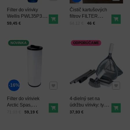
Filter do vírivky
Čistič kartušových
Wellis PWL35P3-M
filtrov FILTER
Do košíka
Do ko
Antimicrobial
FLOSSER pre
Cena s DPH
Cena s DPH
Pred zľavou:
59,45 €
54,12 €
46 €
vírivky a vane
NOVINKA
ODPORÚČAME
Pridať k Obľúbeným
Pridať 
16%
Filter do víriviek
4-dielný set na
Arctic Spas,
údržbu vírivky: tyč,
Do košíka
Do ko
Passion Spas
kefa, sieťka a hubka
Cena s DPH
Pred zľavou:
Cena s DPH
71,03 €
59,19 €
37,93 €
PWW50L micro
na vírivku