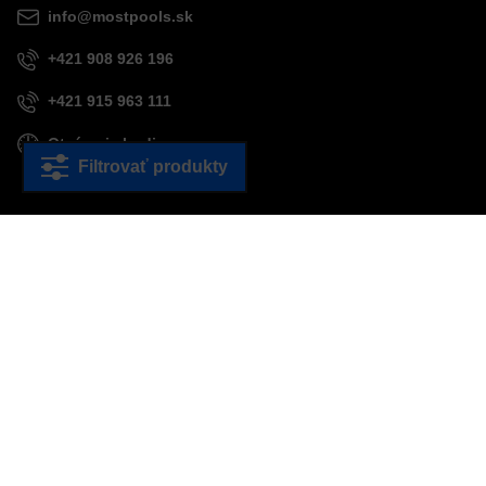
info@mostpools.sk
+421 908 926 196
+421 915 963 111
Otváracie hodiny
PO - PIA:
9.00 - 16.30
Filtrovať produkty
SO - NE: zatvorené
GPS koordináty:
48,70694°S
21,26198°V
E-SHOP
Bazénová technológia
Akcie
Bazénové sety