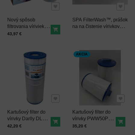
Pridať k Obľúbeným
Pridať 
Nový spôsob
SPA FilterWash™, prášok
filtrovania víriviek -
na na čistenie vírivkových
Do košíka
EASY SPA filter,
filtrov
Cena s DPH
43,97 €
náhrada kartuše -
filtračné guličky
AKCIA
Pridať k Obľúbeným
Pridať 
Kartušový filter do
Kartušový filter do
vírivky Darlly DL704
vírivky PWW50P3 -
Do košíka
Do ko
SaniStream:
kartušová filtračná
Cena s DPH
Cena s DPH
42,20 €
35,20 €
PRB25IN
patróna