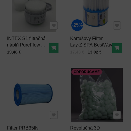
Pridať k Obľúbeným
Pridať 
25%
INTEX S1 filtračná
Kartušový Filter
náplň PureFlow®
Lay-Z SPA BestWay
Do košíka
Do ko
Ø110 x H 70 mm (2
Cena s DPH
Cena s DPH
Pred zľavou:
19,48 €
17,43 €
13,02 €
ks) pre nafukovacie
vírivky
ODPORÚČAME
Pridať k Obľúbeným
Pridať 
Filter PRB35IN
Revolučná 3D