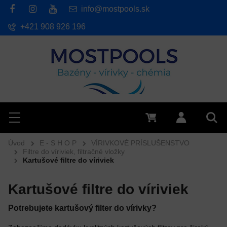
info@mostpools.sk
+421 908 926 196
Hľadať
Menu
0 €
Prihlásiť 
Vyh
Úvod
E - S H O P
VÍRIVKOVÉ PRÍSLUŠENSTVO
Filtre do víriviek, filtračné vložky
Kartušové filtre do víriviek
Kartušové filtre do víriviek
Potrebujete kartušový filter do vírivky?