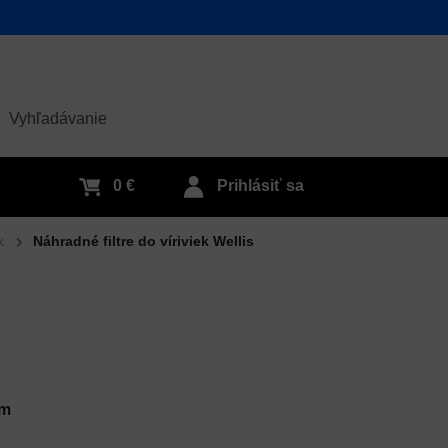
adať
0 €
Prihlásiť sa
k
Náhradné filtre do víriviek Wellis
ym