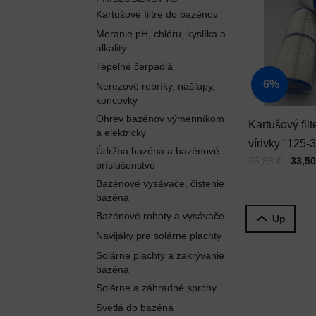
Kartušové filtre do bazénov
Meranie pH, chlóru, kyslíka a
alkality
Tepelné čerpadlá
6%
Nerezové rebríky, nášľapy,
koncovky
Ohrev bazénov výmenníkom
Kartušový filt
a elektricky
vírivky "125-
Údržba bazéna a bazénové
Cena s DPH
Pred zľavou:
35,88 €
33,50
PRB25IN, A
príslušenstvo
Brilix
Bazénové vysávače, čistenie
bazéna
Bazénové roboty a vysávače
Up
Navijáky pre solárne plachty
Solárne plachty a zakrývanie
bazéna
Solárne a záhradné sprchy
Svetlá do bazéna