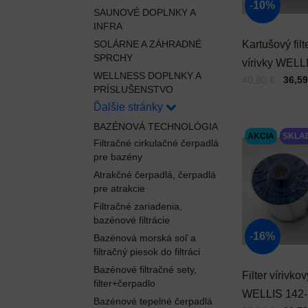
10%
SAUNOVÉ DOPLNKY A
INFRA
SOLÁRNE A ZÁHRADNÉ
Kartušový filt
SPRCHY
vírivky WELL
WELLNESS DOPLNKY A
Cena s DPH
Pred zľavou:
40,80 €
36,59
177 jemný zá
PRÍSLUŠENSTVO
Ďalšie stránky
BAZÉNOVÁ TECHNOLÓGIA
AKCIA
SKLA
Filtračné cirkulačné čerpadlá
pre bazény
Atrakčné čerpadlá, čerpadlá
pre atrakcie
Filtračné zariadenia,
bazénové filtrácie
16%
Bazénová morská soľ a
filtračný piesok do filtráci
Bazénové filtračné sety,
Filter vírivkov
filter+čerpadlo
WELLIS 142-
Bazénové tepelné čerpadlá