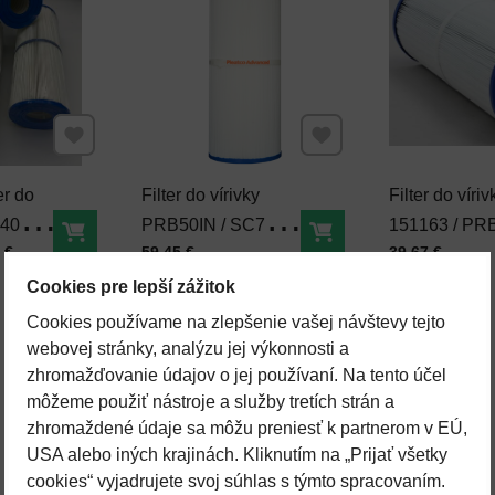
Pridať k Obľúbeným
Pridať k Obľúbeným
er do
Filter do vírivky
Filter do víriv
340"
PRB50IN / SC706
151163 / PR
Do košíka
Do košíka
Cena s DPH
Cena s DPH
 €
59,45 €
39,67 €
KU2998,
Wellis, Hydropool,
Wellis, Sund
Hot Spring, Cal Spas
Hot Spring
Cookies pre lepší zážitok
Cookies používame na zlepšenie vašej návštevy tejto
webovej stránky, analýzu jej výkonnosti a
zhromažďovanie údajov o jej používaní. Na tento účel
môžeme použiť nástroje a služby tretích strán a
zhromaždené údaje sa môžu preniesť k partnerom v EÚ,
USA alebo iných krajinách. Kliknutím na „Prijať všetky
cookies“ vyjadrujete svoj súhlas s týmto spracovaním.