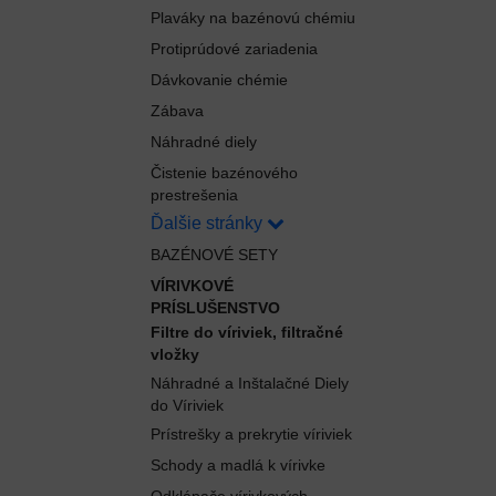
Plaváky na bazénovú chémiu
Protiprúdové zariadenia
Dávkovanie chémie
Zábava
Náhradné diely
Čistenie bazénového
prestrešenia
Ďalšie stránky
BAZÉNOVÉ SETY
VÍRIVKOVÉ
PRÍSLUŠENSTVO
Filtre do víriviek, filtračné
vložky
Náhradné a Inštalačné Diely
do Víriviek
Prístrešky a prekrytie víriviek
Schody a madlá k vírivke