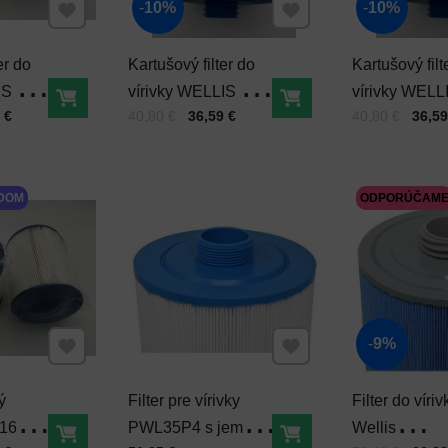
Pridať k Obľúbeným
Pridať k Obľúbeným
10%
10%
er do
Kartušový filter do
Kartušový filt
IS 142-
vírivky WELLIS 142-
vírivky WELL
Do košíka
Do košíka
Cena s DPH
Pred zľavou:
Cena s DPH
Pred zľavou:
 €
40,80 €
36,59 €
40,80 €
36,59
vit
177 hrubý závit P3
150 hrubý záv
AKU3000
DOM
ODPORÚČAM
Pridať k Obľúbeným
Pridať k Obľúbeným
9%
ý
Filter pre vírivky
Filter do víriv
165
PWL35P4 s jemným
Wellis
Do košíka
Do košíka