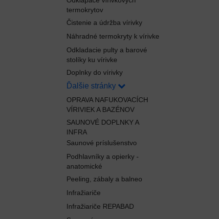
Odklápače vírivkových
termokrytov
Čistenie a údržba vírivky
Náhradné termokryty k vírivke
Odkladacie pulty a barové
stolíky ku vírivke
Doplnky do vírivky
Ďalšie stránky
OPRAVA NAFUKOVACÍCH
VÍRIVIEK A BAZÉNOV
SAUNOVÉ DOPLNKY A
INFRA
Saunové príslušenstvo
Podhlavníky a opierky -
anatomické
Peeling, zábaly a balneo
Infražiariče
Infražiariče REPABAD