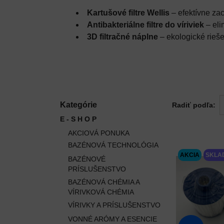
Kartušové filtre Wellis
– efektívne zac
Antibakteriálne filtre do víriviek
– eli
3D filtračné náplne
– ekologické rieše
Kategórie
Radiť podľa:
E - S H O P
AKCIOVÁ PONUKA
BAZÉNOVÁ TECHNOLÓGIA
AKCIA
SKLA
BAZÉNOVÉ
PRÍSLUŠENSTVO
BAZÉNOVÁ CHÉMIA A
VÍRIVKOVÁ CHÉMIA
VÍRIVKY A PRÍSLUŠENSTVO
VONNÉ ARÓMY A ESENCIE