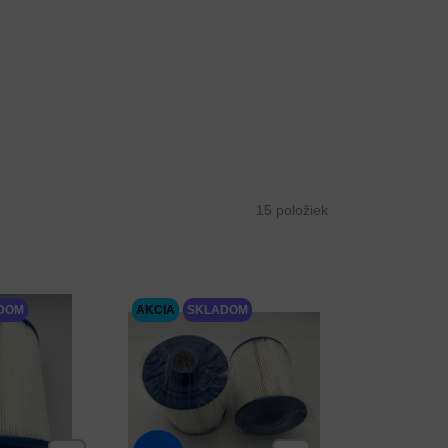
15
položiek
DOM
AKCIA
SKLADOM