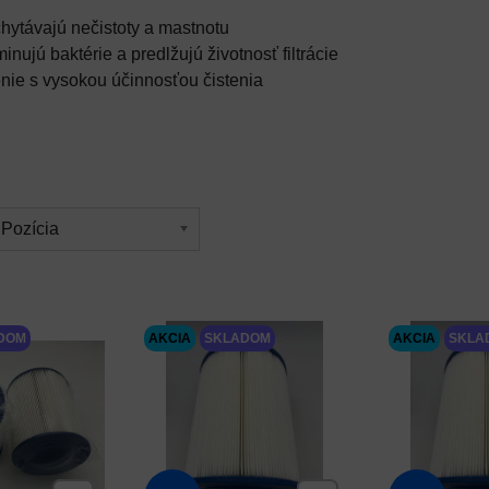
hytávajú nečistoty a mastnotu
minujú baktérie a predlžujú životnosť filtrácie
nie s vysokou účinnosťou čistenia
Pozícia
DOM
AKCIA
SKLADOM
AKCIA
SKLA