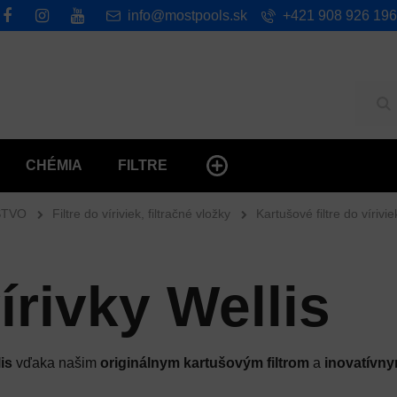
info@mostpools.sk
+421 908 926 196
Hľ
CHÉMIA
FILTRE
STVO
Filtre do víriviek, filtračné vložky
Kartušové filtre do vírivie
vírivky Wellis
is
vďaka našim
originálnym kartušovým filtrom
a
inovatívn