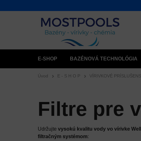
E-SHOP
BAZÉNOVÁ TECHNOLÓGIA
Úvod
E - S H O P
VÍRIVKOVÉ PRÍSLUŠEN
Filtre pre 
Udržujte
vysokú kvalitu vody vo vírivke Well
filtračným systémom
: