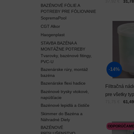
Cena s DPH
Pred zľavou:
37,92 €
31,78
jemný závit
BAZÉNOVÉ FÓLIE A
POTREBY PRE FÓLIOVANIE
SopremaPool
CGT Alkor
Haogenplast
STAVBA BAZÉNA A
MONTÁŽNE POTREBY
Tvarovky, bazénové fitingy,
PVC-U
14%
Bazenárske rúry, montáž
bazéna
Bazenárske flexi hadice
Filtračná nád
Bazénové trysky vtokové,
pre všetky ty
napúšťacie
Cena s DPH
Pred zľavou:
71,75 €
61,49
víriviek, pre
Bazénové lepidlá a čističe
mikrofázové
Skimmer do Bazéna a
filtrovanie
Náhradné Diely
ODPORÚČAM
BAZÉNOVÉ
PRÍSLUŠENSTVO